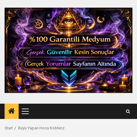
Zum
Inhalt
springen
Primäres
Menü
Start
Büyü Yapan Hoca Koblenz