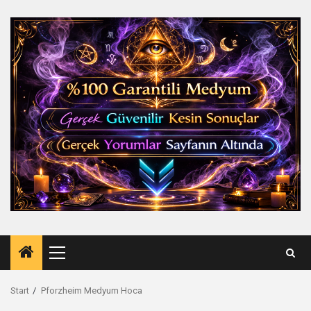
Zum
Inhalt
springen
Primäres
Menü
Start
Pforzheim Medyum Hoca